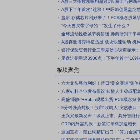
A股三大指数涨幅均超过1% 稀土与创新
A股下半年首次4连涨！中际旭创尾盘突然跳
盘后 存储芯片利好来了！PCB概念股延续强
“今天要买带字母的！”发生了什么？
全球流动性收紧节奏暂缓 券商研判下半年或
A股存量博弈特征凸显 板块快速轮动 机构：
银行保险资管行业三季度信心调查显示：权
尾盘沪指重返3900点！下半年首个“10连板
A股三大指数涨跌不一 煤炭与电子化学
板块聚焦
六大龙头释放利好！昔日“黄金赛道”集体飙
八家硅料企业发布倡议 知情人士称或配
高盛“唱多”+Rubin规模出货 PCB概念掀涨
9分钟强势封板！股市“吹哨人”突然改口！市
王兴兴最新发声！谈及上市、具身智能行
CRO内外需共振！新签订单料加速增长
这国宣布：禁止铜精矿出口！“算力金属”影