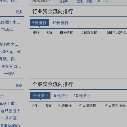
级、四...
2026-08-07
证券Ⅱ
股吧
详情
-0.17%
行业资金流向排行
更多
停潮！多...
5日排行
10日排行
场风...
排行
名称
相关链接
5日涨跌幅
5日主力净流
响多大...
0亿元！何...
级、四...
创新药或...
一些AI...
个股资金流向排行
更多
今日排行
5日排行
10日排行
水？
涨！重...
排行
名称
相关链接
今日涨跌幅
今日主力净流
只新股大...
近一月新高
股标的仍...