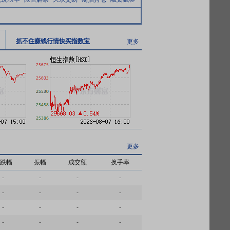
抓不住赚钱行情快买指数宝
更多
更多
跌幅
振幅
成交额
换手率
-
-
-
-
-
-
-
-
-
-
-
-
-
-
-
-