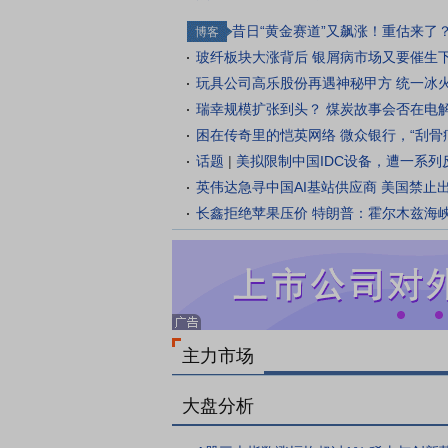
昔日“黄金赛道”又飙涨！重估来了
博客
玻纤板块大涨背后
银屑病市场又要催生
玩具公司高乐股份再遇神秘甲方
统一冰
瑞幸规模扩张到头？
煤炭故事会否在电
困在传奇里的恺英网络
微众银行，“刮骨
话题
|
美拟限制中国IDC设备，遭一系列
英伟达急寻中国AI基站供应商
美国禁止
长鑫拒绝苹果压价
特朗普：霍尔木兹海
主力市场
大盘分析