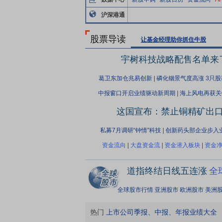
沪深港通
股票导读
让基金经理助你抓住牛股
宇树科技战略配售名单来
葛卫东加仓兆易创新
|
磷化铟景气度高涨 3只
中报窗口开启业绩驱动新周期
|
海上风电再获关
这国宣布：禁止铜精矿出
私募7月调研“钟情”科技
|
创新药头部企业步入
资金流向
|
大盘资金流
|
资金潜入板块
|
资金净
道指终结日线五连涨
全
全球股市行情
亚洲股市
欧洲股市
美洲
热门
上市公司季报、中报、年报业绩大全