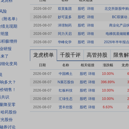
龙虎榜
日期
名称
相关链接
2026-08-07
双英集团
股吧
详细
北交所新股申购
风险
2026-08-07
妙可蓝多
股吧
详细
BC双驱动
注（附名单）
2026-08-07
泽璟制药
股吧
详细
商业化产品
业绩兑现期
歧明显
2026-08-07
同力天启
股吧
详细
电梯筑底储能
东积极增持
2026-08-07
华峰化学
股吧
详细
2026年半年报
业研报
龙虎榜单
千股千评
高管持股
限售解
单来了
精细化变局
日期
名称
相关链接
涨跌幅
龙虎
2026-08-07
中国稀土
股吧
详细
10.00%
税
响多大？
2026-08-07
N展芯股份
股吧
详细
396.89%
价销售！
2026-08-07
红板科技
股吧
详细
10.00%
新共识
2026-08-07
汇绿生态
股吧
详细
10.00%
口量降至零
2026-08-07
贤丰控股
股吧
详细
6.63%
哈药股份
紫光股份
融券讨论