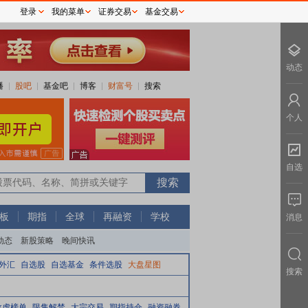
登录
我的菜单
证券交易
基金交易
动态
播
股吧
基金吧
博客
财富号
搜索
个人
自选
0
板
期指
全球
再融资
学校
消息
动态
新股策略
晚间快讯
外汇
自选股
自选基金
条件选股
大盘星图
搜索
龙虎榜单
限售解禁
大宗交易
期指持仓
融资融券