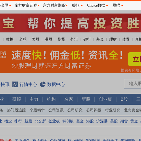
基金网
东方财富证券
东方财富期货
妙想
Choice数据
股吧
情
数据
全球
美股
港股
期货
外汇
银行
基金
理财
债券
直
经快讯
行情中心
数据中心
业
研报
主力
机构
名家
新股
创业板
B股
三
条
热门股追踪
个股精华
公司资讯
公司研究
公司评级
行业研究
北向资金
业
概念
排行
新股
北交所
创业板
科创板
基金
港股
沪深港
美股
期货
黄金
H股比价
主力排名
板块资金
个股研报
行业研报
盈利预测
千股千评
年报季报