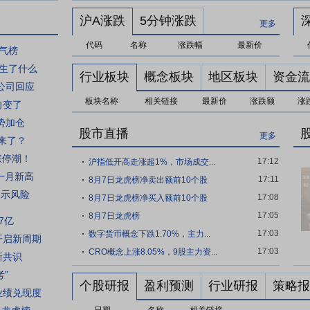
沪A涨跌
5分钟涨跌
更多
代码
名称
涨跌幅
最新价
气榜
发生了什么
行业板块
概念板块
地区板块
资金流
公司回应
板块名称
相关链接
最新价
涨跌额
涨
向变了
势加仓
股市直播
更多
来了？
掀涨停潮！
17:12
沪指低开高走涨超1%，市场成交...
近一月新高
17:11
8月7日龙虎榜净卖出额前10个股
提示风险
17:08
8月7日龙虎榜净买入额前10个股
17:05
8月7日龙虎榜
7亿
17:03
数字货币概念下跌1.70%，主力...
开启新周期
17:03
CRO概念上涨8.05%，9股主力资...
新共识
”
个股研报
盈利预测
行业研报
策略报
业绩兑现度