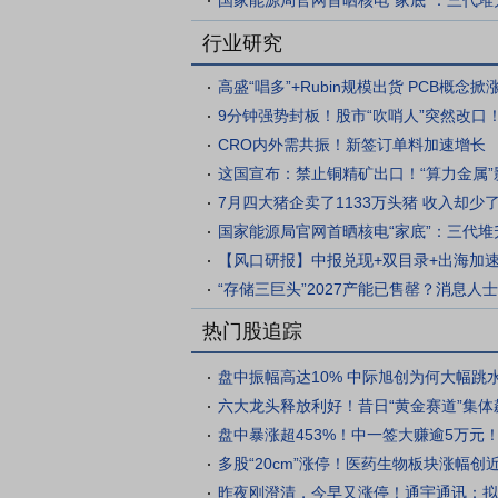
国家能源局官网首晒核电“家底”：三代堆升
行业研究
高盛“唱多”+Rubin规模出货 PCB概念掀涨
9分钟强势封板！股市“吹哨人”突然改口！市
CRO内外需共振！新签订单料加速增长
这国宣布：禁止铜精矿出口！“算力金属”影
7月四大猪企卖了1133万头猪 收入却少了4
国家能源局官网首晒核电“家底”：三代堆升
【风口研报】中报兑现+双目录+出海加速 
“存储三巨头”2027产能已售罄？消息人士：
热门股追踪
盘中振幅高达10% 中际旭创为何大幅跳
六大龙头释放利好！昔日“黄金赛道”集体飙
盘中暴涨超453%！中一签大赚逾5万元！这
多股“20cm”涨停！医药生物板块涨幅创
昨夜刚澄清，今早又涨停！通宇通讯：拟参