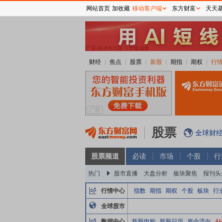
网站首页
加收藏
移动客户端
东方财富
天天
财经
焦点
股票
新股
期指
期权
行
股票
全球财
股票频道
必读
市场
个股
行
热门
股市直播
大盘分析
板块聚焦
报刊头
行情中心
指数
期指
期权
个股
板块
行
全球股市
数据中心
新股申购
新股日历
资金流向
A