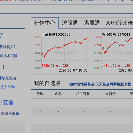
行情中心
沪股通
港股通
A+H股比价
了
股获机构关注
键技术突破
口！
业绩兑现期
我的自选股
随时随地买基金 天天基金网手机版下载
流入前50
代码
名称
相关链接
最新价
涨
球直播
-
-
-
-
-
-
-
-
股市
澳洲股市
-
-
-
-
-
-
-
-