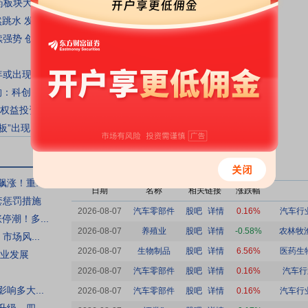
药板块大涨
水 发生...
单位：元
势 创新...
出现边...
科创制...
益投资信...
”出现了...
品板块大涨
更多
涨！重...
日期
名称
相关链接
涨跌幅
套惩罚措施
2026-08-07
汽车零部件
股吧
详情
0.16%
汽车行
停潮！多...
2026-08-07
养殖业
股吧
详情
-0.58%
农林牧渔
场风...
2026-08-07
生物制品
股吧
详情
6.56%
医药生物
业发展
2026-08-07
汽车零部件
股吧
详情
0.16%
汽车行
响多大...
2026-08-07
汽车零部件
股吧
详情
0.16%
汽车行