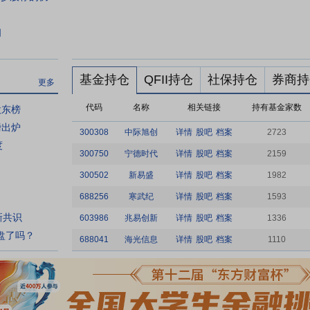
闻
基金持仓
QFII持仓
社保持仓
券商持
更多
代码
名称
相关链接
持有基金家数
股东榜
磅出炉
300308
中际旭创
详情
股吧
档案
2723
度
300750
宁德时代
详情
股吧
档案
2159
300502
新易盛
详情
股吧
档案
1982
688256
寒武纪
详情
股吧
档案
1593
新共识
603986
兆易创新
详情
股吧
档案
1336
盘了吗？
688041
海光信息
详情
股吧
档案
1110