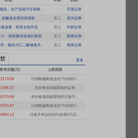
研报
评级
机构
报告：全产业链汽车座椅...
-
开源证券
，奶酪龙头再启高增长
买入
东兴证券
快速放量，研发全面开花
买入
中邮证券
蓄力，双轮驱动迎成长新局
买入
西南证券
点评：氨纶与己二酸修复共...
买入
西南证券
禁
更多
榜净买额(万)
上榜原因
63173.56
日涨幅偏离值达到7%的前5...
31595.37
无价格涨跌幅限制的证券
26379.89
有价格涨跌幅限制的日换手...
25274.87
日涨幅偏离值达到7%的前5...
20984.12
日换手率达到20%的前5只证...