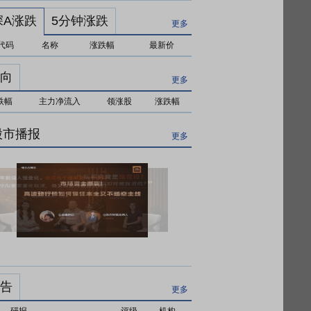
深A涨跌
5分钟涨跌
更多
代码
名称
涨跌幅
最新价
向
更多
跌幅
主力净流入
领涨股
涨跌幅
股市播报
更多
市场资金撕裂！高波动行情如何保
住本金又不踏空主线
告
更多