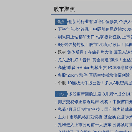
股市聚焦
创新药行业有望迎估值修复
个股人
焦点
下半年首次4连涨！中际旭创尾盘跳水 
刚果禁止钴精矿出口 钴矿板块狂飙 上市
9分钟强势封板！股市“吹哨人”改口！风
题材
集体反弹！存储芯片大涨 葛卫东逆
龙头放利好！昔日“黄金赛道”飙涨！重估
高盛“唱多”+Rubin规模出货 PCB概念
多股“20cm”涨停 医药生物板块涨幅创
个股
10连板大牛股公告！多只A股密集
多股更新回购进度 8月累计成交14.
市场
拥挤交易修正接近尾声 机构：中报窗口
私募7月调研“钟情”科技：国产算力链成
主力
|
市场风格剧烈切换 基金换仓迎“大考
扎堆进入上市公司前十大股东 公募紧盯