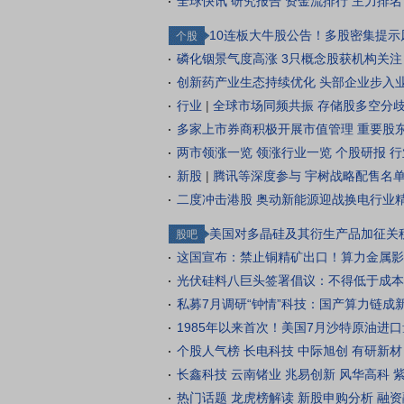
全球快讯
研究报告
资金流排行
主力排名
10连板大牛股公告！多股密集提示
个股
磷化铟景气度高涨 3只概念股获机构关
创新药产业生态持续优化 头部企业步入
行业
|
全球市场同频共振 存储股多空分
多家上市券商积极开展市值管理 重要股
两市领涨一览
领涨行业一览
个股研报
行
新股
|
腾讯等深度参与 宇树战略配售名
二度冲击港股 奥动新能源迎战换电行业
美国对多晶硅及其衍生产品加征关
股吧
这国宣布：禁止铜精矿出口！算力金属影
光伏硅料八巨头签署倡议：不得低于成本
私募7月调研“钟情”科技：国产算力链成
1985年以来首次！美国7月沙特原油进
个股人气榜
长电科技
中际旭创
有研新材
长鑫科技
云南锗业
兆易创新
风华高科
热门话题
龙虎榜解读
新股申购分析
融资