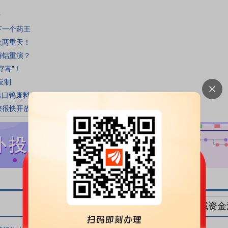
？
下一个药王
火两重天！
解铝重演？
疗毒”！
反制
出口钨废料
峡很快开放
行业资金流向
概念资金流向
地域资金
更多
行业主力净流入
行业主力净流出