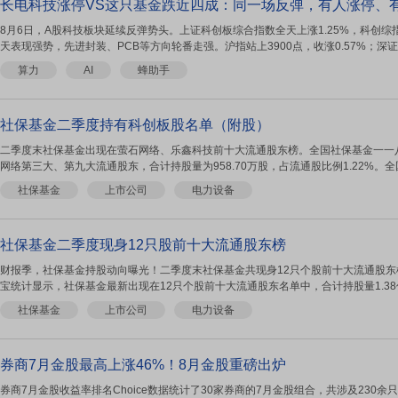
长电科技涨停VS这只基金跌近四成：同一场反弹，有人涨停、
8月6日，A股科技板块延续反弹势头。上证科创板综合指数全天上涨1.25%，科创综指
天表现强势，先进封装、PCB等方向轮番走强。沪指站上3900点，收涨0.57%；深证成指
算力
AI
蜂助手
社保基金二季度持有科创板股名单（附股）
二季度末社保基金出现在萤石网络、乐鑫科技前十大流通股东榜。全国社保基金一一
网络第三大、第九大流通股东，合计持股量为958.70万股，占流通股比例1.22%。全
社保基金
上市公司
电力设备
社保基金二季度现身12只股前十大流通股东榜
财报季，社保基金持股动向曝光！二季度末社保基金共现身12只个股前十大流通股东
宝统计显示，社保基金最新出现在12只个股前十大流通股东名单中，合计持股量1.38亿股
社保基金
上市公司
电力设备
券商7月金股最高上涨46%！8月金股重磅出炉
券商7月金股收益率排名Choice数据统计了30家券商的7月金股组合，共涉及230