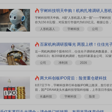
宇树科技明天申购！机构扎堆调研人形机
宇树科技明天申购。A股“人形机器人第一股”——宇树科技（
价为150.8元/股，对应发行市值约为610亿元。根据公告，
人形机器人
宇树科技
公司
百家机构调研股曝光 两股上榜！仕佳光
近一周机构调研个股有60只，仕佳光子调研机构数最多。
（688313）有209家机构调研，包括65家基金公司、32
公司
净利润
2026
两大科创板IPO背后：险资重仓硬科技
8月7日下午，宇树科技举行科创板IPO网上路演，发行价15
前，国产DRAM龙头长鑫科技登陆科创板，上市首日市值站上
长鑫科技
宇树科技
险资
千亿私募巨头大调仓：清仓热门科技股，布局半导体产业链