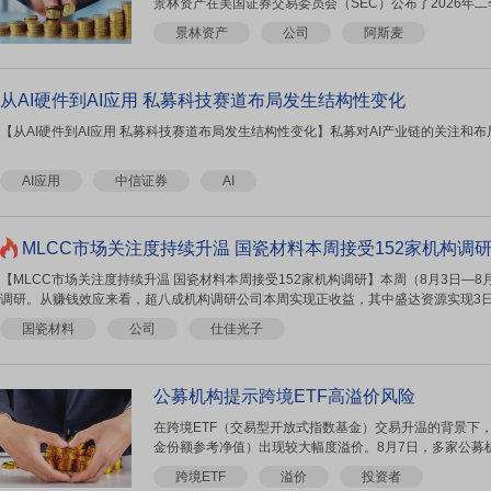
景林资产在美国证券交易委员会（SEC）公布了2026年二
景林资产
公司
阿斯麦
从AI硬件到AI应用 私募科技赛道布局发生结构性变化
【从AI硬件到AI应用 私募科技赛道布局发生结构性变化】私募对AI产业链的关注和
AI应用
中信证券
AI
MLCC市场关注度持续升温 国瓷材料本周接受152家机构调
【MLCC市场关注度持续升温 国瓷材料本周接受152家机构调研】本周（8月3日—8
调研。从赚钱效应来看，超八成机构调研公司本周实现正收益，其中盛达资源实现3日2板
国瓷材料
公司
仕佳光子
公募机构提示跨境ETF高溢价风险
在跨境ETF（交易型开放式指数基金）交易升温的背景下，
金份额参考净值）出现较大幅度溢价。8月7日，多家公募机
跨境ETF
溢价
投资者