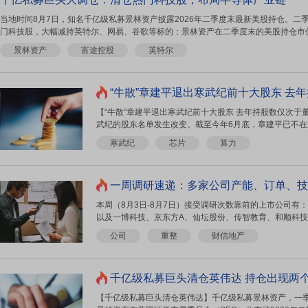
当地时间8月7日，知名千亿级私募景林资产披露2026年二季度末最新美股持仓。二
门科技股，大幅减持英特尔、网易、谷歌等标的；景林资产在二季度末的美股持仓市值从38
景林资产
富途控股
英特尔
“牛散”章建平退出寒武纪前十大股东 去年持
【“牛散”章建平退出寒武纪前十大股东 去年持股数仅次于
武纪的股东名单发生改变。截至今年6月底，章建平已不在寒
寒武纪
芯片
算力
一周调研速递：多家公司产能、订单、技术迎来突破，涉及
本周（8月3日-8月7日）接受调研次数靠前的上市公司有
以及一博科技、京东方A、仙坛股份、传智教育、和顺科技、
公司
重整
财信地产
千亿级私募巨头清仓英伟达 持仓出现两个
【千亿级私募巨头清仓英伟达】千亿级私募景林资产，一季