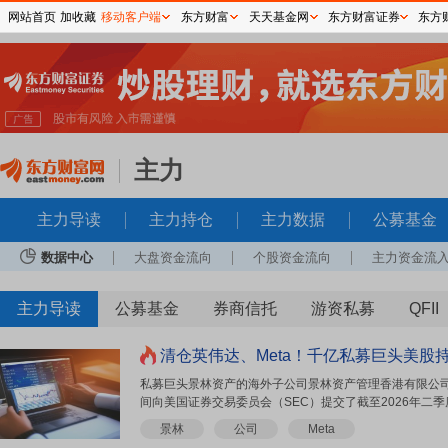
网站首页
加收藏
移动客户端
东方财富
天天基金网
东方财富证券
东方
主力
主力导读
主力持仓
主力数据
公募基金
数据中心
大盘资金流向
个股资金流向
主力资金流
主力导读
公募基金
券商信托
游资私募
QFII
清仓英伟达、Meta！千亿私募巨头美股
私募巨头景林资产的海外子公司景林资产管理香港有限公司
间向美国证券交易委员会（SEC）提交了截至2026年二季度
景林
公司
Meta