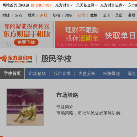
网站首页
加收藏
移动客户端
东方财富
天天基金网
东方财富证券
东方
财经
焦点
股票
新股
期指
期权
行情
数据
全球
美股
港股
股民学校
学校首页
市场精华
股市直播
大盘分析
板块聚焦
晨会
市场策略
专题简介:
市场策略，市场常见交易策略讲解。