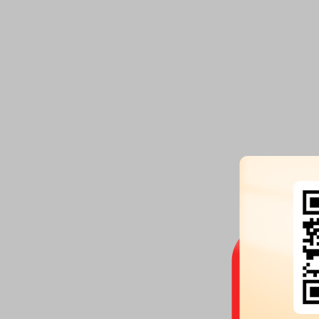
追涨买入法
追涨买入法是指股票上涨时看准还有上涨的空间,就及时追涨买入的投入方式。
详情
追涨杀跌法
追涨杀跌法是指作为股市操作的一个重要技巧,就是在股市上涨时买入股票,股市下跌
票,如果操作得当是很好的赢利手段。
详情
逆向投资策略
逆向投入策略就是利用市场上存在“反转效应”和“赢者输者效应”，买进过去表现差的
出过去表现好的股票来实行套利的一种投入方式，是行为金融最为...
详情
长期持股法
长期持股法指选择获益率高或成长性高的股票，购进后便长期持有，不轻易抛出的方
长期投入于某种股票的方式。
详情
上下背离买入法