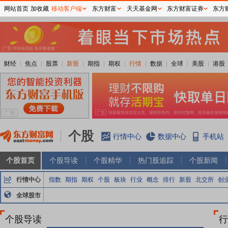
网站首页
加收藏
移动客户端
东方财富
天天基金网
东方财富证券
东方
财经
焦点
股票
新股
期指
期权
行情
数据
全球
美股
港股
个股
行情中心
数据中心
手机站
个股首页
个股导读
个股精华
热门股追踪
个股新闻
行情中心
指数
期指
期权
个股
板块
行业
概念
排行
新股
北交所
创
全球股市
个股导读
行