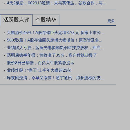
4天2板后，002913澄清：未与英伟达、谷歌合作，与...
活跃股点评
个股精华
更多
大幅溢价45%！A股存储巨头定增37亿元 多家上市公...
560元/股！A股存储巨头定增大幅溢价！原高管及多...
业绩陷入亏损，蓝盾光电拟购岚创科技控股权，押注...
药明康德半年报：营收涨了39％，客户付钱却慢了
股价8日已翻倍，百亿大牛股紧急提示
业绩炸裂！“寒王”上半年大赚超23亿
昨夜刚澄清，今早又涨停！通宇通讯：拟参股标的仍...