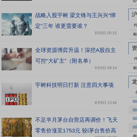
公
沪
战略入股宇树 梁文锋与王兴兴“绑
定”三年 谁更需要谁？
8月9日 00:15
相
全球资源博弈升温！深挖A股自主
可控“大矿主”（附名单）
8月9日 08:14
相
宇树科技明日打新 注意四大事项
00
8月9日 13:48
00
00
不足半月茅台自营店再调价！飞天
00
零售价涨至1753元 较i茅台售价高
相