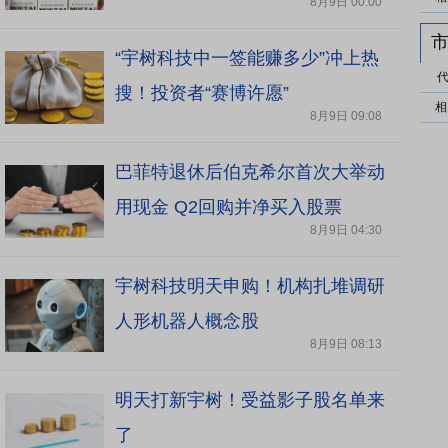
8月9日 00:00
出114元
“宇树科技中一签能赚多少”冲上热
搜！投资者“赛博许愿”
相
8月9日 09:08
巴菲特退休后伯克希尔首次大举动
用现金 Q2回购并净买入股票
8月9日 04:30
宇树科技明天申购！机构扎堆调研
人形机器人概念股
8月9日 08:13
明天打新宇树！受益影子股名单来
了