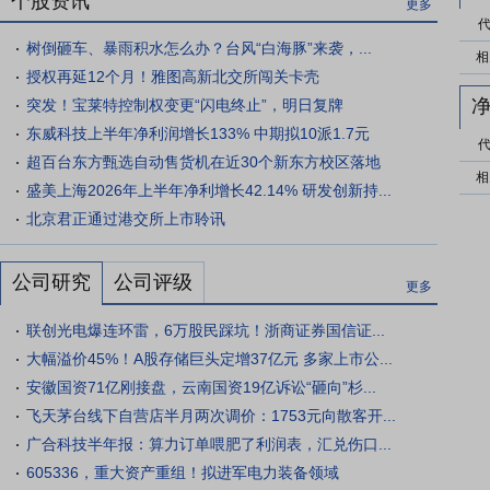
个股资讯
更多
树倒砸车、暴雨积水怎么办？台风“白海豚”来袭，...
相
授权再延12个月！雅图高新北交所闯关卡壳
突发！宝莱特控制权变更“闪电终止”，明日复牌
东威科技上半年净利润增长133% 中期拟10派1.7元
超百台东方甄选自动售货机在近30个新东方校区落地
相
盛美上海2026年上半年净利增长42.14% 研发创新持...
北京君正通过港交所上市聆讯
公司研究
公司评级
更多
联创光电爆连环雷，6万股民踩坑！浙商证券国信证...
大幅溢价45%！A股存储巨头定增37亿元 多家上市公...
安徽国资71亿刚接盘，云南国资19亿诉讼“砸向”杉...
飞天茅台线下自营店半月两次调价：1753元向散客开...
广合科技半年报：算力订单喂肥了利润表，汇兑伤口...
605336，重大资产重组！拟进军电力装备领域