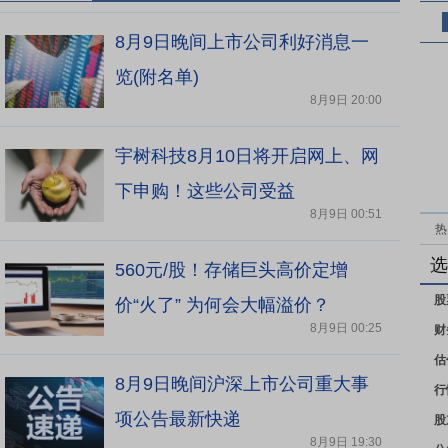
8月9日晚间上市公司利好消息一
览(附名单)
8月9日 20:00
宇树科技8月10日将开启网上、网
下申购！这些公司受益
8月9日 00:51
热
选
560元/股！存储巨头高价定增
股
价“火了” 为何会大幅溢价？
8月9日 00:25
财
估
8月9日晚间沪深上市公司重大事
行
项公告最新快递
股
8月9日 19:30