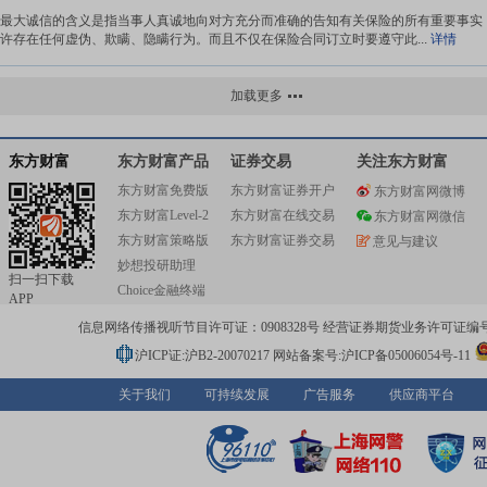
最大诚信的含义是指当事人真诚地向对方充分而准确的告知有关保险的所有重要事实
许存在任何虚伪、欺瞒、隐瞒行为。而且不仅在保险合同订立时要遵守此...
详情
损失补偿原则
加载更多
损失补偿原则是指保险合同生效后，如果发生保险合同责任范围内的损失，被保险人
照合同的约定，获得全面、充分的赔偿；保险赔偿是弥补被保险人由于保...
详情
东方财富
东方财富产品
证券交易
关注东方财富
东方财富免费版
东方财富证券开户
东方财富网微博
实际赔偿原则
东方财富Level-2
东方财富在线交易
东方财富网微信
实际赔偿原则是指保险人对于被保险人的赔偿不得超过被保险人的实际损失，被保险
东方财富策略版
东方财富证券交易
意见与建议
由于保险人的赔偿而获得额外的利益，其核心是保险人的赔偿只能使被保...
详情
妙想投研助理
扫一扫下载
Choice金融终端
APP
重复保险分摊原则
信息网络传播视听节目许可证：0908328号 经营证券期货业务许可证编号：91310
重复保险分摊原则也是由补偿原则派生出来的，它不适用于人身保险，而与财产保险
发生的重复保险密切相关。重复保险是指投保人对同一标的、同一保险利...
详情
沪ICP证:沪B2-20070217
网站备案号:沪ICP备05006054号-11
关于我们
可持续发展
广告服务
供应商平台
近因原则
保险中的近因原则，起源于海上保险。1906年英国《海上保险法》第五十五条规范“
保险契约另有规范外，保险人对于因承保之海难所致之损害，均负...
详情