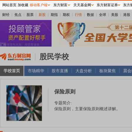
网站首页
加收藏
移动客户端
东方财富
天天基金网
东方财富证券
东方
财经
焦点
股票
新股
期指
期权
行情
数据
全球
美股
港股
股民学校
学校首页
市场精华
股市直播
大盘分析
板块聚焦
晨会
保险原则
专题简介:
保险原则，主要保险原则概述讲解。