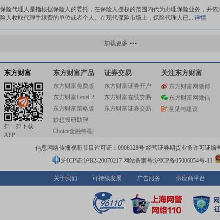
保险代理人是指根据保险人的委托，在保险人授权的范围内代为办理保险业务，并依
险人收取代理手续费的单位或者个人。在现代保险市场上，保险代理人已...
详情
承保代理人
加载更多
承保代理人是指受保险企业的委托代为办理保险业务的代理人。
详情
东方财富
东方财富产品
证券交易
关注东方财富
东方财富免费版
东方财富证券开户
东方财富网微博
承保公估人
东方财富Level-2
东方财富在线交易
东方财富网微信
承保公估人是指在保险标的承保前,对保险标的做现时价值评估和承保危机评估的专业
东方财富策略版
东方财富证券交易
意见与建议
人。
详情
妙想投研助理
扫一扫下载
Choice金融终端
APP
损失理算师
信息网络传播视听节目许可证：0908328号 经营证券期货业务许可证编号：91310
损失理算师是指承保事故发生后，计算损失赔偿金额，确定分担赔偿责任的理算人。
际保险实务习惯，损失理算师又分为陆上损失理算师与海损理算师。前者...
详情
沪ICP证:沪B2-20070217
网站备案号:沪ICP备05006054号-11
关于我们
可持续发展
广告服务
供应商平台
理赔代理人
理赔代理人指受保险企业委托从事处理赔案工作的代理人。
详情