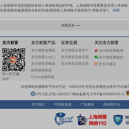
人身保险市场是指提给各种人身保险商品的市场。人身保险市场紧要是办理人寿保险
伤害保险和健康保险业务的市场(我国将人身保险市场简称为“寿险市场”)。
详情
人寿保险市场
加载更多
人寿保险市场是指提给定期寿险、两全保险、年金保险、意外伤残保险、疾病保险等
场。
详情
东方财富
东方财富产品
证券交易
关注东方财富
东方财富免费版
东方财富证券开户
东方财富网微博
人身意外伤害保险市场
东方财富Level-2
东方财富在线交易
东方财富网微信
人身意外伤害保险市场，简称意外伤害保险市场，是指提给各类死亡或残疾等人身意
东方财富策略版
东方财富证券交易
意见与建议
保险保障的保险市场，包含各种普通意外伤害保险市场、特定意外伤害保...
详情
妙想投研助理
扫一扫下载
Choice金融终端
APP
农业保险市场
信息网络传播视听节目许可证：0908328号 经营证券期货业务许可证编号：91310
农业保险市场，该市场包含各种种植业、养殖业保险业务，用于市场交换的是农业出
与保险。它随着农业出产的进展而进展，但因受自然条件的制约性大，经...
详情
沪ICP证:沪B2-20070217
网站备案号:沪ICP备05006054号-11
关于我们
可持续发展
广告服务
供应商平台
医疗保险市场
医疗保险市场是指实行医疗保险商品交易的场所或领域的总称，是保险经济行为与市
的有机结合体。所谓市场机制，是指价值规律、供求规律和竞争规律三者...
详情