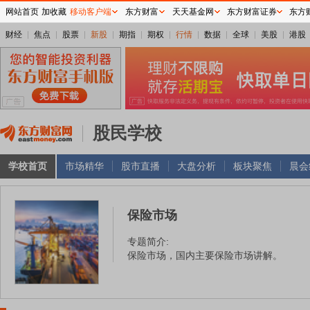
网站首页
加收藏
移动客户端
东方财富
天天基金网
东方财富证券
东方
财经
焦点
股票
新股
期指
期权
行情
数据
全球
美股
港股
股民学校
学校首页
市场精华
股市直播
大盘分析
板块聚焦
晨会
保险市场
专题简介:
保险市场，国内主要保险市场讲解。