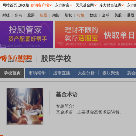
网站首页
加收藏
移动客户端
东方财富
天天基金网
东方财富证券
东方
财经
焦点
股票
新股
期指
期权
行情
数据
全球
美股
港股
股民学校
学校首页
市场精华
股市直播
大盘分析
板块聚焦
晨会
基金术语
专题简介:
基金术语，主要基金高频术语讲解。