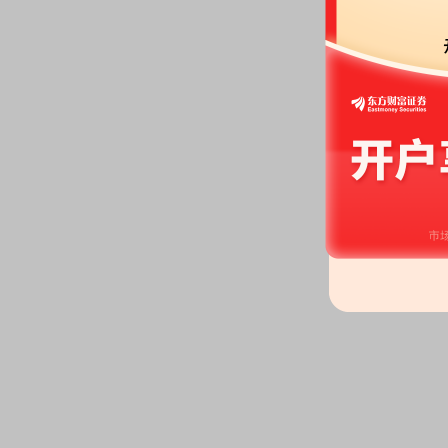
基金经营管理人实行红利分配时，需要定出某一天，这一天登记在册的持有人可以参
红，这一天就是权益登记日。一般来说，权益登记日登记在册的基金份额持...
详情
机构席位
机构席位是指基金专用席位、券商自营专用席位、社保专用席位、券商理财专用席位
机构专用席位、保险机构租用席位、QFII专用席位等机构投入者买卖...
详情
巨额赎回
某开放式基金单个开放日，基金净赎回申请（赎回申请总数扣除申购申请总数后的余
过上一日基金总份额的10％时，即认为发生了“巨额赎回”。单个开放...
详情
强制赎回
强制赎回是指未经投入者提出赎回申请，而由经营管理人或基金注册登记人根据既定
则对投入者持有基金份额强制实行赎回处理。
详情
封转开
封转开是指通过证券市场交易的封闭式基金转为可以直接按净值申购和赎回的开放式
详情