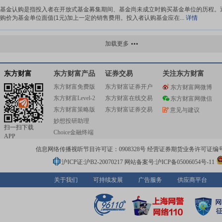
基金认购是指投入者在开放式基金募集期间、基金尚未成立时购买基金单位的历程。
购价为基金单位面值(1元)加上一定的销售费用。投入者认购基金应在...
详情
基金续期
加载更多
基金续期是指封闭式基金原合同规范的运作期限届满，基金经营管理人、托管人协商
需要继续实行基金投入经营行为，依据法定程序，将基金合同按一定期限...
详情
东方财富
东方财富产品
证券交易
关注东方财富
东方财富免费版
东方财富证券开户
东方财富网微博
基金监管
东方财富Level-2
东方财富在线交易
东方财富网微信
基金监管是指监管部门运用法律的、经济的以及必要的行政手段，对基金市场参与者
东方财富策略版
东方财富证券交易
意见与建议
行的监督与经营管理。
详情
妙想投研助理
扫一扫下载
Choice金融终端
APP
基金申购
信息网络传播视听节目许可证：0908328号 经营证券期货业务许可证编号：91310
申购是投入者直接或透过代理机构向基金经营管理企业买入共同基金的通称，投入者
写一份申购书并缴交申购款项（包含基金价款及手续费），而投入者所得...
详情
沪ICP证:沪B2-20070217
网站备案号:沪ICP备05006054号-11
关于我们
可持续发展
广告服务
供应商平台
基金扩募
基金扩募是指封闭式运作的基金在运作期间，由于需要提高投入效益或因其他情形而
募集资金的基础上，经过监管机构批准另行募集资金，以扩大资金运作规...
详情