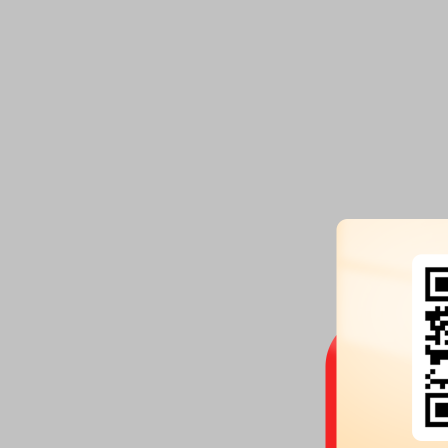
估值日
估值日是指对基金资产实行估值的实际日期，大部分基金每个开放日都对基金资产实
值，即每个开放日都是估值日。
详情
基金开放日
基金开放日就是可以办理开放式基金的开户、申购、赎回、销户、挂失、过户等等一
续的工作日。对于一只开放式基金来说，并不是在任何一个工作日都可以...
详情
红利再投资
红利再投入是指基金实行现金分红时，基金持有人将分红所得的现金直接用于购买该
将分红转为持有基金单位。对基金经营管理人来说，红利再投入没有发生...
详情
杠杆倍数
杠杆倍数是指在母基金净值涨跌1%的状况下，进取份额净值的涨跌幅。不过，它并
进取份额同期在二级市场上的价格涨跌幅。目前，不少机构开始结合溢...
详情
权益登记日