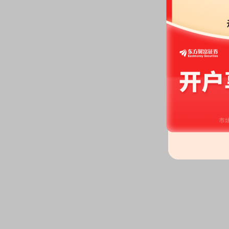
利率指数化是指根据通货膨胀率来调整名义利率 , 以保持实际利率不变。
详情
利率工具
利率工具是指在金融不稳定期间,中央银行通过降低或提高利率来稳定银行存款或防止
规模进出。
详情
利率双轨制
利率双轨制是指在中国的货币金融市场中，存在受管制的贷款利率和完全由市场供求
市场化利率两种利率体系。
详情
利率体系
利率体系是指各类利率之间和各类利率内部都有一定的联系并相互制约，从而构成有
体。紧要包含利率结构、各利率间的传导机制和利率监管体系。
详情
利率传导机制
利率传导机制是指央行通过调整以国债为核心的基准利率进而影响银行间同业拆借利
实现对社会资金总量的调控。
详情