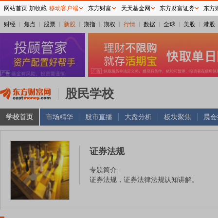
网站首页
加收藏
移动客户端
东方财富
天天基金网
东方财富证券
东方
财经
焦点
股票
新股
期指
期权
行情
数据
全球
美股
港股
股民学校
学校首页
市场精华
股市直播
大盘分析
板块聚焦
晨会
证券法规
专题简介:
证券法规，证券法律法规认知讲解。