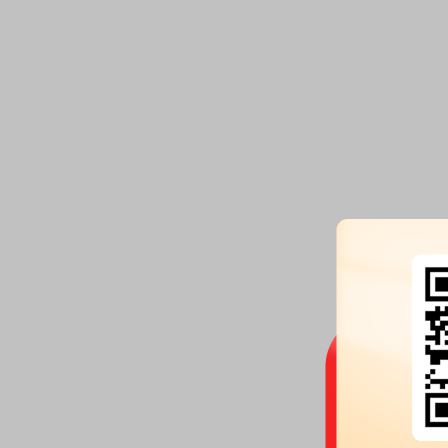
《上市公司信息披露管理办法》
详情
《关于建立金融期货投资者适当性制度的规定》
概述 《关于建立金融期货投入者适当性制度的规范》 首次生效时间2010年2月8日最
时间2013年8月2日 修订历史 2013年8月2日中国...
详情
《深圳证券交易所创业板股票上市规则》
概述 《深圳证券交易所创业板股票上市规则》 Shenzhen Stock Exchange, Growth
Enterprise...
详情
《首次公开发行股票并在创业板上市管理暂行办法》
概述 《首次公开发行股票并在创业板上市经营管理暂行办法》 首次生效时间 2009年
最新修订时间 2009年3月3...
详情
《证券公司风险处置条例》