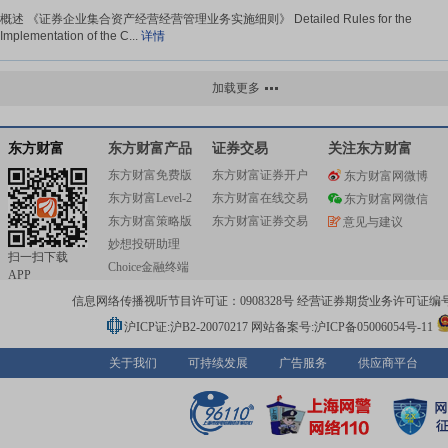
概述 《证券企业集合资产经营经营管理业务实施细则》 Detailed Rules for the
Implementation of the C...
详情
《证券公司融资融券业务管理办法》
加载更多
概述 《证券企业融资融券业务经营管理办法》 Measures for the Administration of the M
详情
东方财富
东方财富产品
证券交易
关注东方财富
东方财富免费版
东方财富证券开户
东方财富网微博
《证券期货投资者适当性管理办法》
东方财富Level-2
东方财富在线交易
东方财富网微信
《证券期货投入者适当性经营经营管理办法》 the Measures for the Administration of 
东方财富策略版
东方财富证券交易
意见与建议
Suitab...
详情
妙想投研助理
扫一扫下载
Choice金融终端
APP
《股指期货投资者适当性制度操作指引(试行)》
信息网络传播视听节目许可证：0908328号 经营证券期货业务许可证编号：91310
概述 《股指期货投入者适当性制度操作指引(试行)》 首次生效时间 2010年2月9日 
时间 2010年2月9日 ...
详情
沪ICP证:沪B2-20070217
网站备案号:沪ICP备05006054号-11
关于我们
可持续发展
广告服务
供应商平台
《股指期货投资者适当性制度实施办法（试行）》
《股指期货投入者适当性制度实施办法（试行）》 首次生效时间 2010年2月8日 最
间 2010年2月8日 修订历史 ...
详情