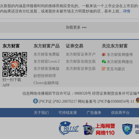
次新股的内涵是伴随着时间的推移而相应变化的。一般来说一个上市企业在上市后的
内如果还没有分红送股，或者股价未被市场主力明显炒做的话，基本上就...
详情
成份股
加载更多
成份股是指那些被纳入股票指数计算范围的股票。
详情
东方财富
东方财富产品
证券交易
关注东方财富
东方财富免费版
东方财富证券开户
东方财富网微博
绩优股
东方财富Level-2
东方财富在线交易
东方财富网微信
绩优股是指那些业绩优良，但增长速度较慢的企业的股票。这类企业有实力抵抗经济
东方财富策略版
东方财富证券交易
意见与建议
但这类企业并不能给你带来振奋人心的利润。因为这类企业业务较为成熟...
详情
妙想投研助理
扫一扫下载
Choice金融终端
APP
金融股
信息网络传播视听节目许可证：0908328号 经营证券期货业务许可证编号：91310
金融股是指一些专门从事银行、财务、投入等机构的股票，也是银行财务投入股。金
企业的业务包含有存款、借贷、外汇投入、证券投入、黄金买卖、押汇信...
详情
沪ICP证:沪B2-20070217
网站备案号:沪ICP备05006054号-11
关于我们
可持续发展
广告服务
供应商平台
红筹股
红筹股这一概念诞生于90年代初期的香港股票市场。中华人民共和国在国际上有时被
色中国，相应地，香港和国际投入者把在境外注册、在香港上市的那些...
详情