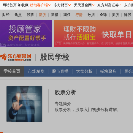
网站首页
加收藏
移动客户端
东方财富
天天基金网
东方财富证券
东方
财经
焦点
股票
新股
期指
期权
行情
数据
全球
美股
港股
股民学校
学校首页
市场精华
股市直播
大盘分析
板块聚焦
晨会
股票分析
专题简介:
股票分析，股票入门初步分析讲解。