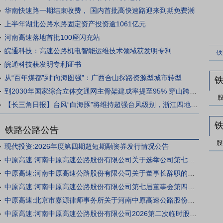
华南快速路一期结束收费， 国内首批高快速路迎来到期免费潮
上半年湖北公路水路固定资产投资逾1061亿元
河南高速落地首批100座闪充站
皖通科技：高速公路机电智能运维技术领域获发明专利
铁
皖通科技获发明专利证书
从“百年煤都”到“向海图强”：广西合山探路资源型城市转型
到2030年国家综合立体交通网主骨架建成率提至95% 穿山跨海，“黄金大外环”要来了（经济聚焦）
【长三角日报】台风“白海豚”将维持超强台风级别，浙江四地发布防御准备通知
铁路公路公告
股
现代投资:2026年度第四期超短期融资券发行情况公告
中原高速:河南中原高速公路股份有限公司关于选举公司第七届董事会董事长、专门委员会委员及主任委员的公告
中原高速:河南中原高速公路股份有限公司关于董事长辞职的公告
中原高速:河南中原高速公路股份有限公司第七届董事会第四十九次会议决议公告
中原高速:北京市嘉源律师事务所关于河南中原高速公路股份有限公司2026年第二次临时股东会的法律意见书
中原高速:河南中原高速公路股份有限公司2026第二次临时股东会决议公告