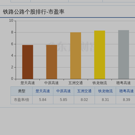
铁路公路个股排行-市盈率
类型
楚天高速
中原高速
五洲交通
铁龙物流
赣粤高速
市盈率/倍
5.84
5.85
8.02
8.31
8.39