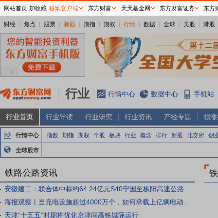
网站首页
加收藏
移动客户端
东方财富
天天基金网
东方财富证券
东方
财经
焦点
股票
新股
期指
期权
行情
数据
全球
美股
港股
行业
行情中心
数据中心
手机站
行业首页
行业导读
行业研究
行业资讯
产经专题
领涨
行情中心
指数
期指
期权
个股
板块
行业
概念
排行
新股
北交所
创
全球股市
铁路公路资讯
铁
安徽建工：联合体中标约64.24亿元S40宁国至枞阳高速公路宁国至泾县段项目特许经营者
海报观察丨当充电设施超过4000万个，如何承载上亿辆电动汽车出行？
天津“十五五”时期将优化京津间高铁城际运行