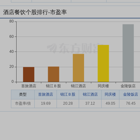
酒店餐饮个股排行-市盈率
类型
首旅酒店
锦江Ｂ股
锦江酒店
同庆楼
金陵饭店
市盈率/倍
19.69
20.28
37.12
49.05
76.45