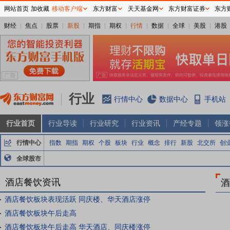
网站首页
加收藏
移动客户端
东方财富
天天基金网
东方财富证券
东方
财经
焦点
股票
新股
期指
期权
行情
数据
全球
美股
港股
行业
行情中心
数据中心
手机站
行业首页
行业导读
行业研究
行业资讯
产经专题
领涨
行情中心
指数
期指
期权
个股
板块
行业
概念
排行
新股
北交所
创
全球股市
酒店餐饮资讯
酒
酒店餐饮板块表现活跃 同庆楼、华天酒店涨停
酒店餐饮板块午后走高
酒店餐饮板块午后走高 华天酒店、同庆楼涨停