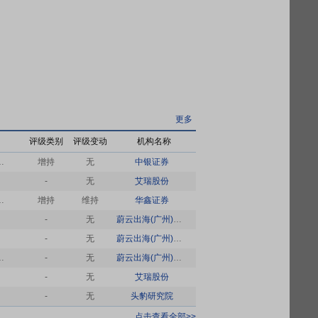
更多
评级类别
评级变动
机构名称
，龙头企业坚定构筑品牌壁垒，市占率稳步提升
增持
无
中银证券
-
无
艾瑞股份
于行业本质、量价增长、赛道选择、成长空间的思考
增持
维持
华鑫证券
-
无
蔚云出海(广州)企业咨询
-
无
蔚云出海(广州)企业咨询
你的跨境「口袋分析师」-1对1服务&类目可定制
-
无
蔚云出海(广州)企业咨询
-
无
艾瑞股份
-
无
头豹研究院
点击查看全部>>