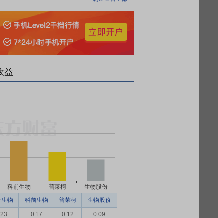
收益
普生物
科前生物
普莱柯
生物股份
.23
0.17
0.12
0.09