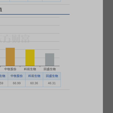
值
生物
中牧股份
科前生物
回盛生物
.59
66.99
60.36
46.31