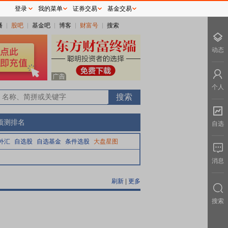
登录
我的菜单
证券交易
基金交易
播
股吧
基金吧
博客
财富号
搜索
动态
个人
0
预测排名
自选
外汇
自选股
自选基金
条件选股
大盘星图
消息
刷新
|
更多
搜索