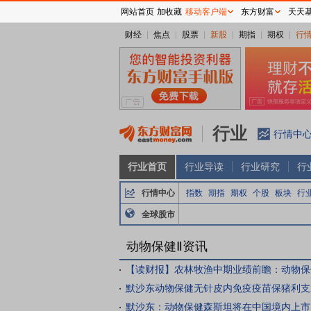
网站首页
加收藏
移动客户端
东方财富
天天
财经
焦点
股票
新股
期指
期权
行
行业
行情中
行业首页
行业导读
行业研究
行
行情中心
指数
期指
期权
个股
板块
行
全球股市
动物保健Ⅱ资讯
默沙东动物保健无针皮内免疫疫苗保猪利支
默沙东：动物保健森斯坦将在中国境内上市