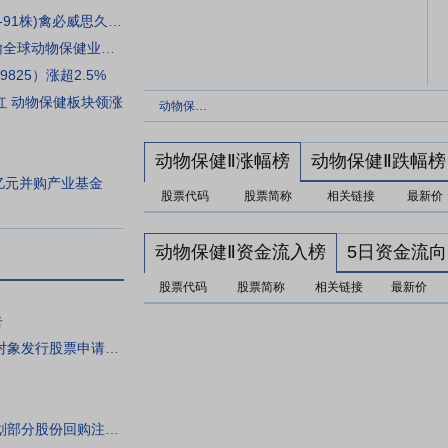
默沙东动物保健鸡传染性支气管炎活疫苗(4-91株)禽必威思久宜在华获批
为中国提供高质量服务 ——访勃林格殷格翰全球动物保健业务负责人维斯勒
825）涨超2.5%
飘红 动物保健板块领涨
动物保健Ⅱ
动物保健Ⅱ涨幅榜
动物保健Ⅱ跌幅榜
亿元并购产业基金
股票代码
股票简称
相关链接
最新价
动物保健Ⅱ资金流入榜
5日资金流向
股票代码
股票简称
相关链接
最新价
告
金河生物:关于2025年度以简易程序向特定对象发行股票申请获得中国证券监督管理委员会同意注册批复的公告
生物股份:生物股份关于2023年员工持股计划部分股份回购注销实施公告