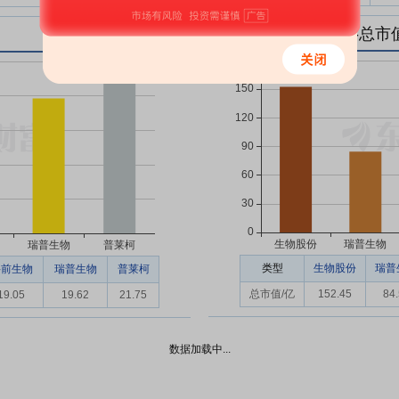
动物保健Ⅱ个股排行-总市
类型
生物股份
瑞普
科前生物
瑞普生物
普莱柯
总市值/亿
152.45
84
19.05
19.62
21.75