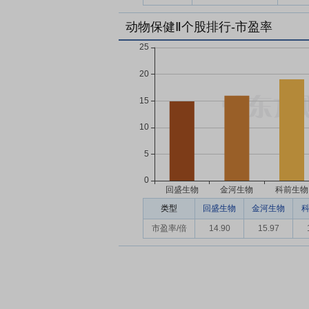
动物保健Ⅱ个股排行-市盈率
类型
回盛生物
金河生物
市盈率/倍
14.90
15.97