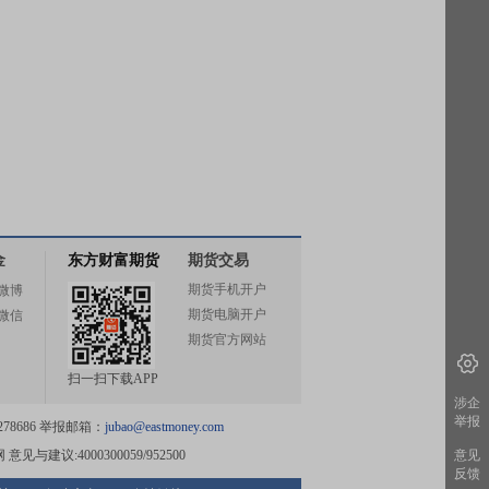
金
东方财富期货
期货交易
期货手机开户
微博
期货电脑开户
微信
期货官方网站
扫一扫下载APP
涉企
举报
78686 举报邮箱：
jubao@eastmoney.com
网
意见与建议:4000300059/952500
意见
反馈