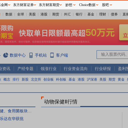
基金网
东方财富证券
东方财富期货
妙想
Choice数据
股吧
情
数据
全球
美股
港股
期货
外汇
银行
基金
理财
债券
直
心
数据中心
手机站
客户端
业资讯
产经专题
领涨行业
行业资金流向
行业研报
盈利
业
概念
排行
新股
北交所
创业板
科创板
基金
港股
沪深港
美股
期货
黄金
动物保健Ⅱ行情
【读财报】农林牧渔中期业绩前瞻：动物保健、食用菌板块业绩较好 生猪养殖业绩承压
乐达在华获批