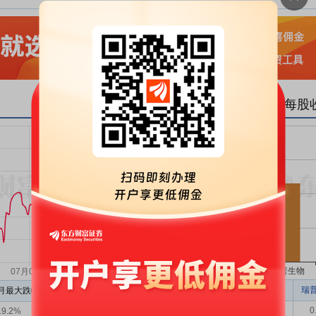
动物保健Ⅱ个股排行-每股
报告期
回盛生物
瑞
月最大跌幅
近3个月最大涨幅
二季报/元
0.38
0
19.2%
0.86%