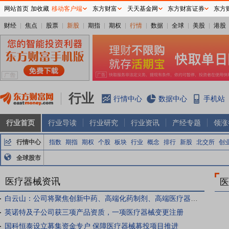
网站首页
加收藏
移动客户端
东方财富
天天基金网
东方财富证券
东方
财经
焦点
股票
新股
期指
期权
行情
数据
全球
美股
港股
行业
行情中心
数据中心
手机站
行业首页
行业导读
行业研究
行业资讯
产经专题
领涨
行情中心
指数
期指
期权
个股
板块
行业
概念
排行
新股
北交所
创
全球股市
医疗器械资讯
医
白云山：公司将聚焦创新中药、高端化药制剂、高端医疗器械、区域医药商业等领域，积极物色优质标的
英诺特及子公司获三项产品资质，一项医疗器械变更注册
国科恒泰设立募集资金专户 保障医疗器械募投项目推进