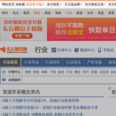
网站首页
加收藏
移动客户端
东方财富
天天基金网
东方财富证券
东方
财经
焦点
股票
新股
期指
期权
行情
数据
全球
美股
港股
行业
行情中心
数据中心
手机站
行业首页
行业导读
行业研究
行业资讯
产经专题
领涨
行情中心
指数
期指
期权
个股
板块
行业
概念
排行
新股
北交所
创
全球股市
资源开采概念资讯
资
A股三大指数半日均涨超1%，采掘行业掀涨停潮
A股三大指数均涨逾1%：采掘行业掀涨停潮 贵金属板块大涨
A股三大指数收跌 消费板块领跌 采掘行业逆市大涨