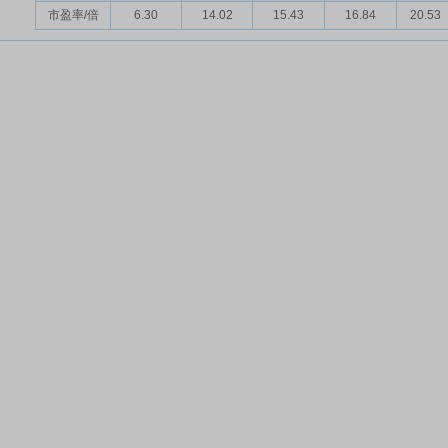
市盈率/倍
6.30
14.02
15.43
16.84
20.53