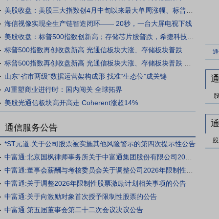
美股收盘：美股三大指数创4月中旬以来最大单周涨幅、标普500指数再创收盘新高，光通信板块大涨、存储板块普跌
海信视像实现全生产链智造闭环—— 20秒，一台大屏电视下线
美股收盘：标普500指数创新高；存储芯片股普跌，希捷科技跌逾4%，闪迪、SK海力士跌超3%；光通信板块大涨，Coherent涨超13%
标普500指数再创收盘新高 光通信板块大涨、存储板块普跌
通
标普500指数再创收盘新高 光通信板块大涨、存储板块普跌 国际金价走高
山东“省市两级”数据运营架构成形 找准“生态位”成关键
AI重塑商业进行时：国内闯关 全球拓界
美股光通信板块高开高走 Coherent涨超14%
通信服务公告
股
*ST元道:关于公司股票被实施其他风险警示的第四次提示性公告
中富通:北京国枫律师事务所关于中富通集团股份有限公司2026年限制性股票激励计划调整及首次授予事项的法律意见书
中富通:董事会薪酬与考核委员会关于调整公司2026年限制性股票激励计划相关事项及首次授予激励对象名单(首次授予日)的核查意见
中富通:关于调整2026年限制性股票激励计划相关事项的公告
中富通:关于向激励对象首次授予限制性股票的公告
中富通:第五届董事会第二十二次会议决议公告