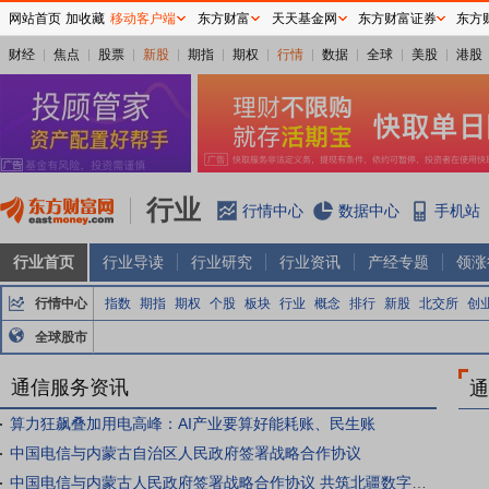
网站首页
加收藏
移动客户端
东方财富
天天基金网
东方财富证券
东方
财经
焦点
股票
新股
期指
期权
行情
数据
全球
美股
港股
行业
行情中心
数据中心
手机站
行业首页
行业导读
行业研究
行业资讯
产经专题
领涨
行情中心
指数
期指
期权
个股
板块
行业
概念
排行
新股
北交所
创
全球股市
通信服务资讯
通
算力狂飙叠加用电高峰：AI产业要算好能耗账、民生账
中国电信与内蒙古自治区人民政府签署战略合作协议
中国电信与内蒙古人民政府签署战略合作协议 共筑北疆数字经济新高地