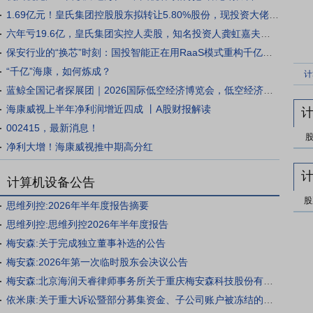
1.69亿元！皇氏集团控股股东拟转让5.80%股份，现投资大佬龚虹嘉身影
六年亏19.6亿，皇氏集团实控人卖股，知名投资人龚虹嘉夫妇3.5元/股入局
保安行业的“换芯”时刻：国投智能正在用RaaS模式重构千亿市场
“千亿”海康，如何炼成？
蓝鲸全国记者探展团｜2026国际低空经济博览会，低空经济何以撬动万亿市场，重构未来交通出行新格局？
海康威视上半年净利润增近四成 丨A股财报解读
002415，最新消息！
净利大增！海康威视推中期高分红
计算机设备公告
股
思维列控:2026年半年度报告摘要
思维列控:思维列控2026年半年度报告
梅安森:关于完成独立董事补选的公告
梅安森:2026年第一次临时股东会决议公告
梅安森:北京海润天睿律师事务所关于重庆梅安森科技股份有限公司2026第一次临时股东会的法律意见书
依米康:关于重大诉讼暨部分募集资金、子公司账户被冻结的公告