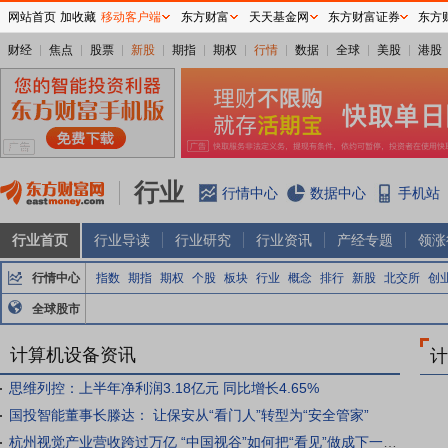
网站首页
加收藏
移动客户端
东方财富
天天基金网
东方财富证券
东方
财经
焦点
股票
新股
期指
期权
行情
数据
全球
美股
港股
行业
行情中心
数据中心
手机站
行业首页
行业导读
行业研究
行业资讯
产经专题
领涨
行情中心
指数
期指
期权
个股
板块
行业
概念
排行
新股
北交所
创
全球股市
计算机设备资讯
计
思维列控：上半年净利润3.18亿元 同比增长4.65%
国投智能董事长滕达： 让保安从“看门人”转型为“安全管家”
杭州视觉产业营收跨过万亿 “中国视谷”如何把“看见”做成下一条增长曲线？|活力中国调研行