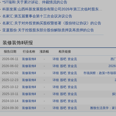
*ST瑞和:关于累计诉讼、仲裁情况的公告
科新发展:山西科新发展股份有限公司2026年第三次临时股东会资料
名家汇:第五届董事会第十三次会议决议公告
名家汇:关于对外投资购买股权暨签署《股份转让协议》的公告
亚厦股份:关于控股股东部分股份解除质押及再质押的公告
装修装饰Ⅱ研报
报告日期
行业名称
涨跌幅
相关链接
2026-06-11
装修装饰Ⅱ
-
详细
股吧
资金流
西
2026-06-02
装修装饰Ⅱ
-
详细
股吧
资金流
20
2026-02-02
装修装饰Ⅱ
-
详细
股吧
资金流
市场洞察：政策+市场
2025-12-23
装修装饰Ⅱ
-
详细
股吧
资金流
2025-10-12
装修装饰Ⅱ
-
详细
股吧
资金流
2025-10-11
装修装饰Ⅱ
-
详细
股吧
资金流
探
2024-10-14
装修装饰Ⅱ
-
详细
股吧
资金流
2024-09-30
装修装饰Ⅱ
-
详细
股吧
资金流
雅致生活美学：家