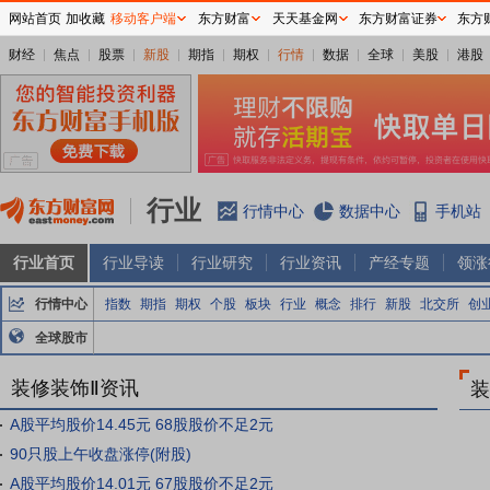
网站首页
加收藏
移动客户端
东方财富
天天基金网
东方财富证券
东方
财经
焦点
股票
新股
期指
期权
行情
数据
全球
美股
港股
行业
行情中心
数据中心
手机站
行业首页
行业导读
行业研究
行业资讯
产经专题
领涨
行情中心
指数
期指
期权
个股
板块
行业
概念
排行
新股
北交所
创
全球股市
装修装饰Ⅱ资讯
装
A股平均股价14.45元 68股股价不足2元
90只股上午收盘涨停(附股)
A股平均股价14.01元 67股股价不足2元