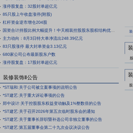
涨停股复盘：32股封单超亿元
85只股上午收盘涨停(附股)
杠杆资金逆市增仓204股
国资合计持股比例大幅提升！中天精装控股股东股权结构优化，实控人转让部分持股平台股权
主力动向：8月3日特大单净流出248.39亿元
83只股涨停 最大封单资金3.13亿元
装
680家公司公布最新股东户数
涨停股复盘：17股封单超亿元
装修装饰Ⅱ公告
股
*ST瑞和:关于公司被立案事项的说明公告
*ST建艺:关于重大诉讼事项的公告
郑中设计:关于控股股东权益变动触及1%整数倍的公告
*ST建艺:关于召开2026年第五次临时股东会的通知
*ST建艺:关于董事长辞职暨补选公司非独立董事的公告
*ST建艺:第五届董事会第二十九次会议决议公告